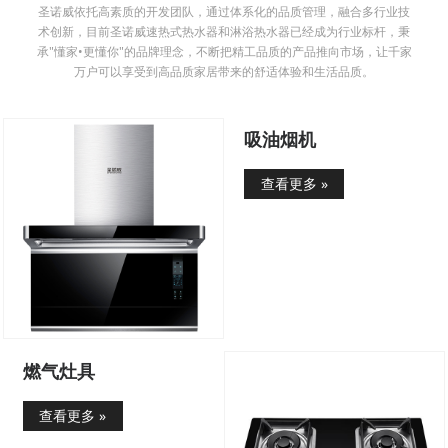
圣诺威依托高素质的开发团队，通过体系化的品质管理，融合多行业技
术创新，目前圣诺威速热式热水器和淋浴热水器已经成为行业标杆，秉
承"懂家•更懂你"的品牌理念，不断把精工品质的产品推向市场，让千家
万户可以享受到高品质家居带来的舒适体验和生活品质。
吸油烟机
查看更多 »
燃气灶具
查看更多 »