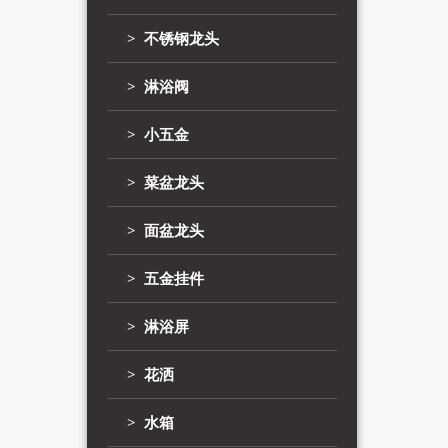
> 不锈钢龙头
> 淋浴阀
> 小五金
> 菜盆龙头
> 面盆龙头
> 五金挂件
> 淋浴屏
> 花洒
> 水箱