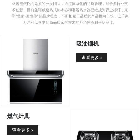
圣诺威依托高素质的开发团队，通过体系化的品质管理，融合多行业技
术创新，目前圣诺威速热式热水器和淋浴热水器已经成为行业标杆，秉
承"懂家•更懂你"的品牌理念，不断把精工品质的产品推向市场，让千家
万户可以享受到高品质家居带来的舒适体验和生活品质。
吸油烟机
查看更多 »
燃气灶具
查看更多 »