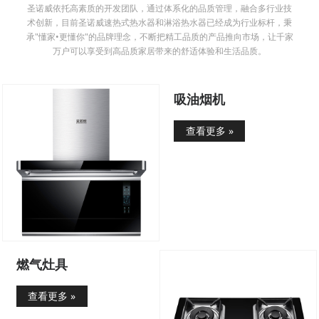
圣诺威依托高素质的开发团队，通过体系化的品质管理，融合多行业技
术创新，目前圣诺威速热式热水器和淋浴热水器已经成为行业标杆，秉
承"懂家•更懂你"的品牌理念，不断把精工品质的产品推向市场，让千家
万户可以享受到高品质家居带来的舒适体验和生活品质。
吸油烟机
查看更多 »
燃气灶具
查看更多 »