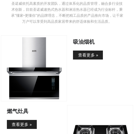
圣诺威依托高素质的开发团队，通过体系化的品质管理，融合多行业技
术创新，目前圣诺威速热式热水器和淋浴热水器已经成为行业标杆，秉
承"懂家•更懂你"的品牌理念，不断把精工品质的产品推向市场，让千家
万户可以享受到高品质家居带来的舒适体验和生活品质。
吸油烟机
查看更多 »
燃气灶具
查看更多 »