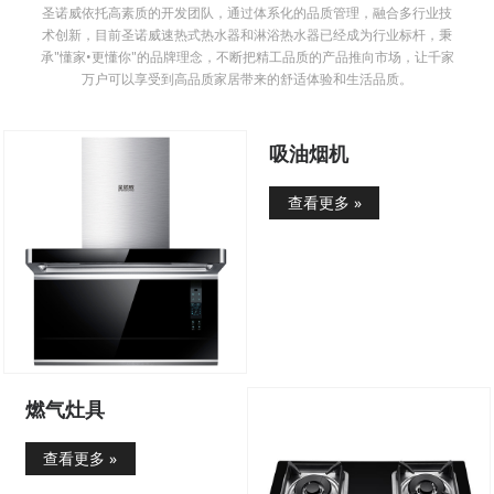
圣诺威依托高素质的开发团队，通过体系化的品质管理，融合多行业技
术创新，目前圣诺威速热式热水器和淋浴热水器已经成为行业标杆，秉
承"懂家•更懂你"的品牌理念，不断把精工品质的产品推向市场，让千家
万户可以享受到高品质家居带来的舒适体验和生活品质。
吸油烟机
查看更多 »
燃气灶具
查看更多 »