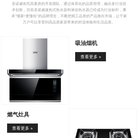
圣诺威依托高素质的开发团队，通过体系化的品质管理，融合多行业技
术创新，目前圣诺威速热式热水器和淋浴热水器已经成为行业标杆，秉
承"懂家•更懂你"的品牌理念，不断把精工品质的产品推向市场，让千家
万户可以享受到高品质家居带来的舒适体验和生活品质。
吸油烟机
查看更多 »
燃气灶具
查看更多 »